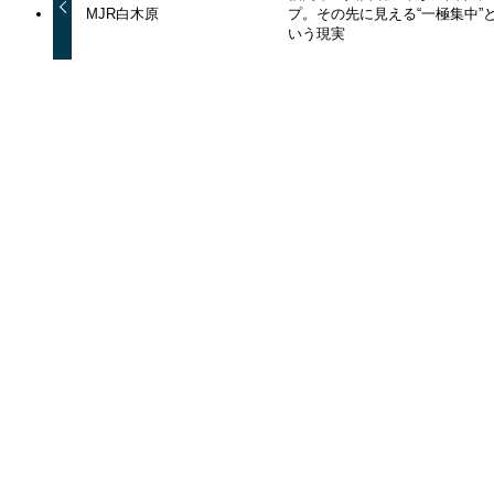
MJR白木原
プ。その先に見える“一極集中”
いう現実
関連記事
ラ・アトレレジデンス平尾
2026年8月7日