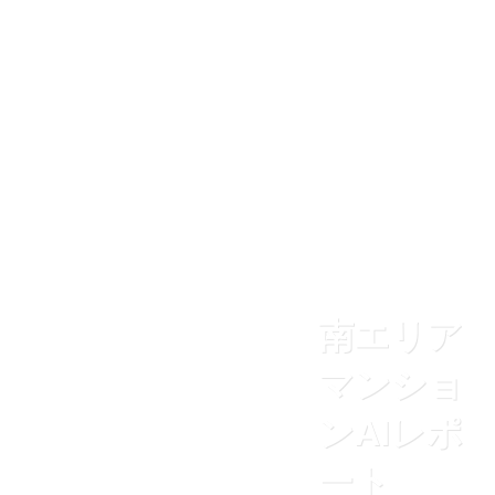
住まいNEWS
ABOUT US
南エリア
マンショ
ンAIレポ
ート