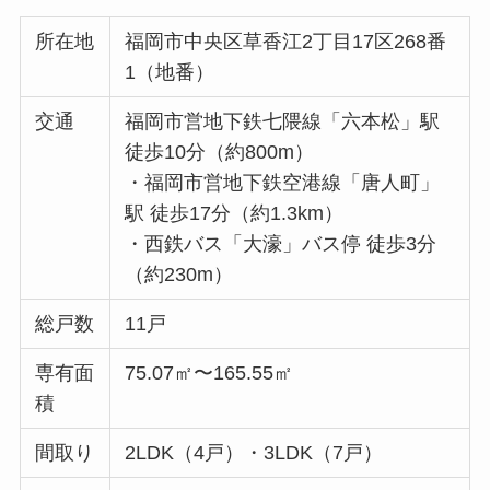
所在地
福岡市中央区草香江2丁目17区268番
1（地番）
交通
福岡市営地下鉄七隈線「六本松」駅
徒歩10分（約800m）
・福岡市営地下鉄空港線「唐人町」
駅 徒歩17分（約1.3km）
・西鉄バス「大濠」バス停 徒歩3分
（約230m）
総戸数
11戸
専有面
75.07㎡〜165.55㎡
積
間取り
2LDK（4戸）・3LDK（7戸）