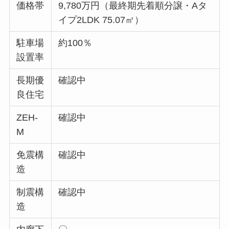
価格帯
9,780万円（最終期先着順分譲・Aタ
イプ2LDK 75.07㎡）
駐車場
約100％
設置率
長期優
確認中
良住宅
ZEH-
確認中
M
免震構
確認中
造
制震構
確認中
造