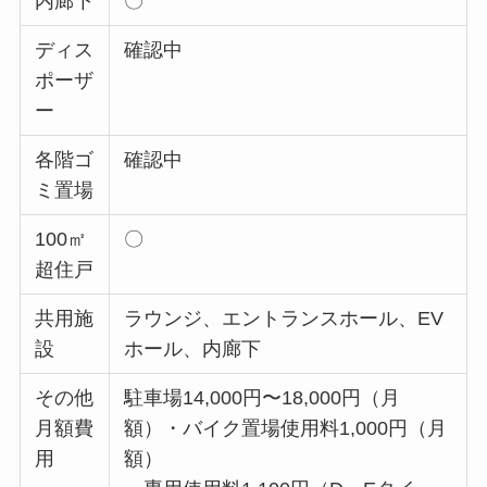
内廊下
〇
ディス
確認中
ポーザ
ー
各階ゴ
確認中
ミ置場
100㎡
〇
超住戸
共用施
ラウンジ、エントランスホール、EV
設
ホール、内廊下
その他
駐車場14,000円〜18,000円（月
月額費
額）・バイク置場使用料1,000円（月
用
額）