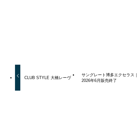
AIマンションレポート_南区
平置き駐車場
教育環境重視
角住戸多め
駐車場100%
よかったらシェアしてね！
URLをコピーしました！
サングレート博多エクセラス｜
CLUB STYLE 大橋レーヴ
2026年6月販売終了
関連記事