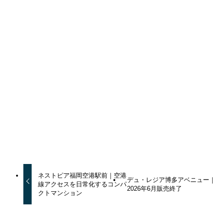
く、建物全体の商品力にどこまで納得感を持てるかが選択の
分かれ目になるでしょう。
車中心の暮らしと広めの住戸を両立させたいファミリー世帯
にとって、一度候補に入れてみる価値のあるレジデンスで
す。
AIマンションレポート_博多区
ファミリー向け
共用施設充実
大規模マンション
平置き駐車
場
教育環境重視
駐車場100%
よかったらシェアしてね！
URLをコピーしました！
ネストピア福岡空港駅前｜空港
デュ・レジア博多アベニュー｜
線アクセスを日常化するコンパ
2026年6月販売終了
クトマンション