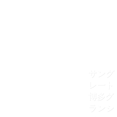
心地良い空間を訪ねて
住まいNEWS
ABOUT US
サング
レート
博多グ
ランシ