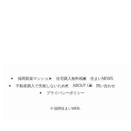
イノバス博多神屋
2026年6月23日
カテゴリー
カ
テ
ゴ
リ
福岡新築マンション
住宅購入無料相談
住まいNEWS
ー
ABOUT US
不動産購入で失敗しないために
問い合わせ
プライバシーポリシー
©
福岡住まいWEB.